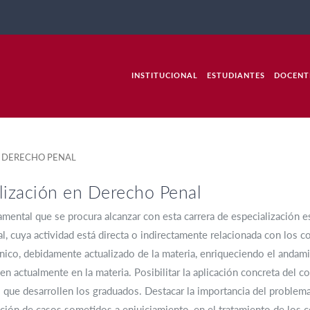
INSTITUCIONAL
ESTUDIANTES
DOCENT
 DERECHO PENAL
lización en Derecho Penal
mental que se procura alcanzar con esta carrera de especialización es
, cuya actividad está directa o indirectamente relacionada con los 
cnico, debidamente actualizado de la materia, enriqueciendo el andami
en actualmente en la materia. Posibilitar la aplicación concreta del 
 que desarrollen los graduados. Destacar la importancia del problema 
ción de casos sometidos a enjuiciamiento, en el tratamiento de los 