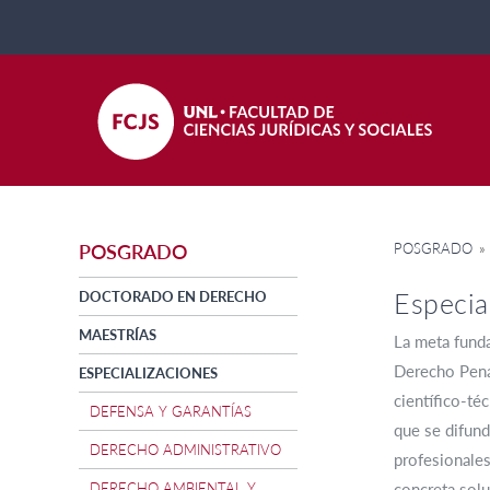
POSGRADO
»
POSGRADO
Especia
DOCTORADO EN DERECHO
MAESTRÍAS
La meta funda
Derecho Penal
ESPECIALIZACIONES
científico-té
DEFENSA Y GARANTÍAS
que se difund
DERECHO ADMINISTRATIVO
profesionales
DERECHO AMBIENTAL Y
concreta solu