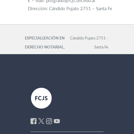
E – mail: posgrado@fcjs.unl.edu.ar
Dirección: Cándido Pujato 2751 – Santa Fe
ESPECIALIZACIÓN EN
Cándido Pujato 2751 -
DERECHO NOTARIAL,
Santa Fe
REGISTRAL E
Secretaría de Posgrado
INMOBILIARIO
Tel: +54 (0342)
4571206 -
posgrado@fcjs.unl.edu.ar