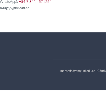
o WhatsApp):
+54 9 342 4571264
.
riadypp@unl.edu.ar
·
maestriadypp@unl.edu.ar - Cándid