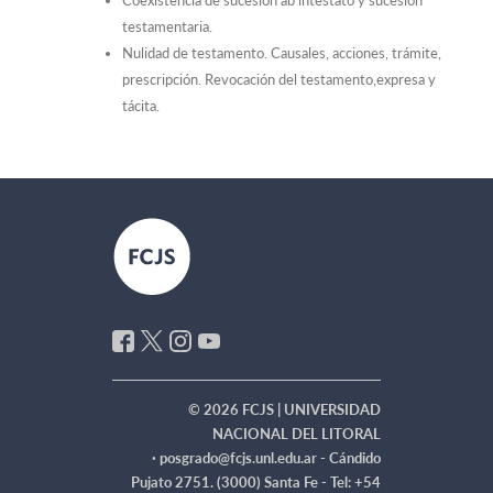
Coexistencia de sucesión ab intestato y sucesión
testamentaria.
Nulidad de testamento. Causales, acciones, trámite,
prescripción. Revocación del testamento,expresa y
tácita.
© 2026 FCJS | UNIVERSIDAD
NACIONAL DEL LITORAL
·
posgrado@fcjs.unl.edu.ar - Cándido
Pujato 2751. (3000) Santa Fe - Tel: +54