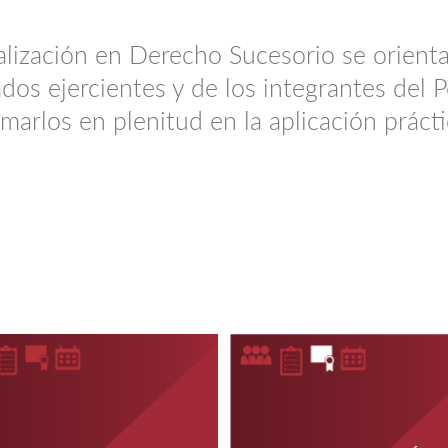
ialización en Derecho Sucesorio se orienta
os ejercientes y de los integrantes del Po
arlos en plenitud en la aplicación práctic